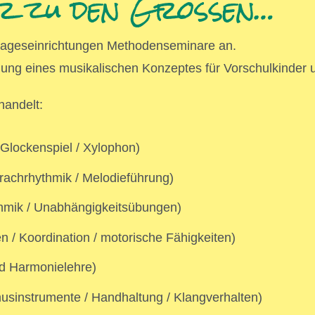
ar zu den Großen…
ertageseinrichtungen Methodenseminare an.
tellung eines musikalischen Konzeptes für Vorschulkinde
handelt:
Glockenspiel / Xylophon)
rachrhythmik / Melodieführung)
hmik / Unabhängigkeitsübungen)
 / Koordination / motorische Fähigkeiten)
nd Harmonielehre)
sinstrumente / Handhaltung / Klangverhalten)