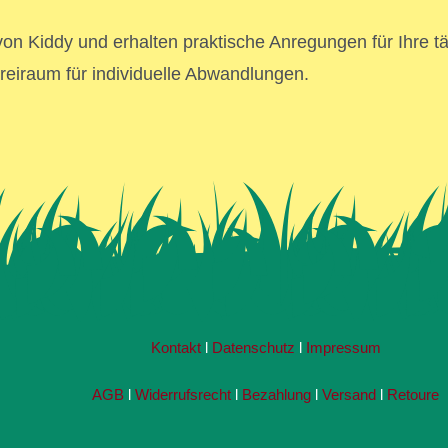
von Kiddy und erhalten praktische Anregungen für Ihre tä
reiraum für individuelle Abwandlungen.
Kontakt
l
Datenschutz
l
Impressum
AGB
l
Widerrufsrecht
l
Bezahlung
l
Versand
l
Retoure