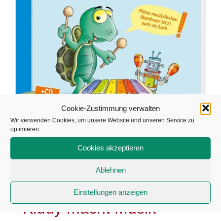
Cookie-Zustimmung verwalten
Wir verwenden Cookies, um unsere Website und unseren Service zu
optimieren.
Cookies akzeptieren
Ablehnen
Mitmach-Liederbuch
Einstellungen anzeigen
Kiddy macht Musik